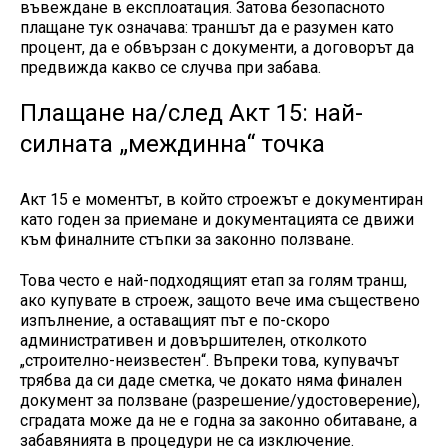
въвеждане в експлоатация. Затова безопасното
плащане тук означава: траншът да е разумен като
процент, да е обвързан с документи, а договорът да
предвижда какво се случва при забава.
Плащане на/след Акт 15: най-
силната „междинна“ точка
Акт 15 е моментът, в който строежът е документиран
като годен за приемане и документацията се движи
към финалните стъпки за законно ползване.
Това често е най-подходящият етап за голям транш,
ако купувате в строеж, защото вече има съществено
изпълнение, а оставащият път е по-скоро
административен и довършителен, отколкото
„строително-неизвестен“. Въпреки това, купувачът
трябва да си даде сметка, че докато няма финален
документ за ползване (разрешение/удостоверение),
сградата може да не е годна за законно обитаване, а
забавянията в процедури не са изключение.