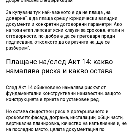
добре описана спецификация.
За купувача тук най-важното е да не плаща „на
доверие“, а да плаща срещу юридически валидни
документи и конкретни договорени параметри. Ако
на този етап липсват ясни клаузи за срокове, етапи и
отговорности, по-добре е да се преговаря преди
подписване, отколкото да се разчита на „ще се
разберем“.
Плащане на/след Акт 14: какво
намалява риска и какво остава
След Акт 14 обикновено намалява рискът от
фундаментални конструктивни неизвестни, защото
конструкцията е приета по установен ред.
Но остава съществен риск в довършването и
сроковете: фасада, дограма, инсталации, общи части,
вертикална планировка, качество на изпълнение и, не
на последно място, цялата документация по