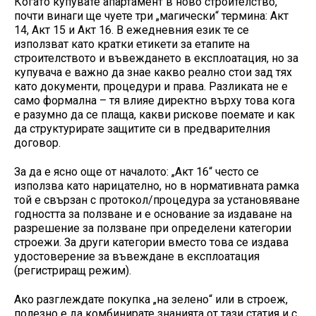
Когато купувате апартамент в ново строителство,
почти винаги ще чуете три „магически“ термина: Акт
14, Акт 15 и Акт 16. В ежедневния език те се
използват като кратки етикети за етапите на
строителството и въвеждането в експлоатация, но за
купувача е важно да знае какво реално стои зад тях
като документи, процедури и права. Разликата не е
само формална – тя влияе директно върху това кога
е разумно да се плаща, какви рискове поемате и как
да структурирате защитите си в предварителния
договор.
За да е ясно още от началото: „Акт 16“ често се
използва като нарицателно, но в нормативната рамка
той е свързан с протокол/процедура за установяване
годността за ползване и е основание за издаване на
разрешение за ползване при определени категории
строежи. За други категории вместо това се издава
удостоверение за въвеждане в експлоатация
(регистриращ режим).
Ако разглеждате покупка „на зелено“ или в строеж,
полезно е да комбинирате знанията от тази статия и с