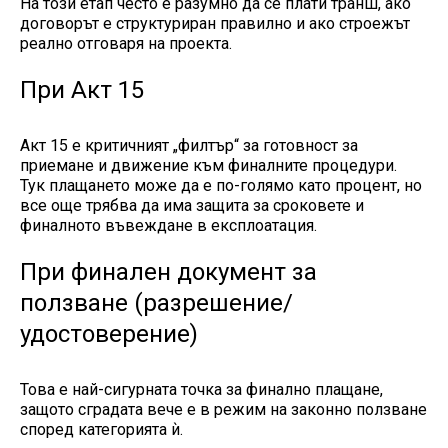
На този етап често е разумно да се плати транш, ако
договорът е структуриран правилно и ако строежът
реално отговаря на проекта.
При Акт 15
Акт 15 е критичният „филтър“ за готовност за
приемане и движение към финалните процедури.
Тук плащането може да е по-голямо като процент, но
все още трябва да има защита за сроковете и
финалното въвеждане в експлоатация.
При финален документ за
ползване (разрешение/
удостоверение)
Това е най-сигурната точка за финално плащане,
защото сградата вече е в режим на законно ползване
според категорията ѝ.