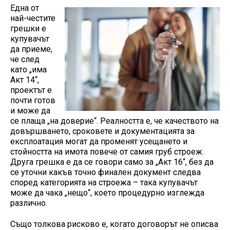
Една от
най-честите
грешки е
купувачът
да приеме,
че след
като „има
Акт 14“,
проектът е
почти готов
и може да
се плаща „на доверие“. Реалността е, че качеството на
довършването, сроковете и документацията за
експлоатация могат да променят усещането и
стойността на имота повече от самия груб строеж.
Друга грешка е да се говори само за „Акт 16“, без да
се уточни какъв точно финален документ следва
според категорията на строежа – така купувачът
може да чака „нещо“, което процедурно изглежда
различно.
Също толкова рисково е, когато договорът не описва