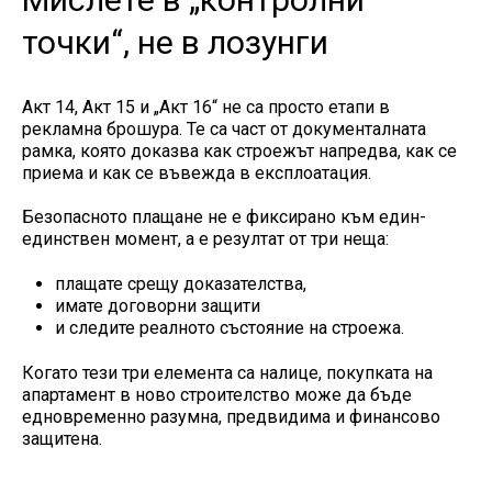
точки“, не в лозунги
Акт 14, Акт 15 и „Акт 16“ не са просто етапи в
рекламна брошура. Те са част от документалната
рамка, която доказва как строежът напредва, как се
приема и как се въвежда в експлоатация.
Безопасното плащане не е фиксирано към един-
единствен момент, а е резултат от три неща:
плащате срещу доказателства,
имате договорни защити
и следите реалното състояние на строежа.
Когато тези три елемента са налице, покупката на
апартамент в ново строителство може да бъде
едновременно разумна, предвидима и финансово
защитена.