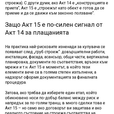
строежа). С други думи, ако Акт 14 е „конструкцията е
приета“, Акт 15 е „строежът като обект е готов да се
приеме и да се движи към законно ползване“.
Защо Акт 15 е по-силен сигнал от
Акт 14 за плащанията
На практика най-рисковите изненади за купувача се
появяват след „груб строеж“: довършителни работи,
инсталации, фасада, асансьор, общи части, вертикална
планировка, документи по съответствия, връзки към
мрежи и т.н. Акт 15 е моментът, в който тези
елементи вече са в голяма степен изпълнени, а
надзорът оформя документацията за финалната
процедура.
Затова, ако трябва да изберете един етап, който
обикновено носи по-добър баланс между риск и
напредък за по-голям транш, в много сделки това е
Акт 15 – но само ако договорът ви защитава и ако
реалното състояние на строежа съответства на