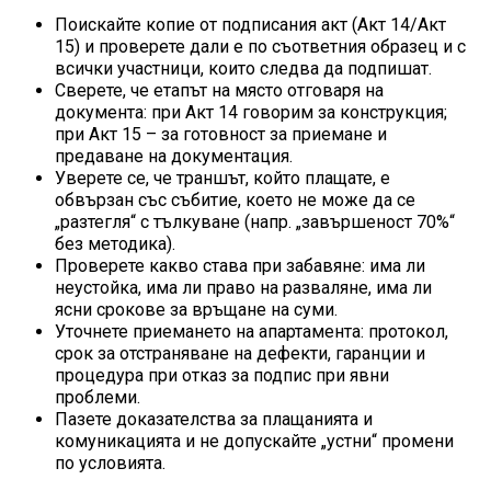
Поискайте копие от подписания акт (Акт 14/Акт
15) и проверете дали е по съответния образец и с
всички участници, които следва да подпишат.
Сверете, че етапът на място отговаря на
документа: при Акт 14 говорим за конструкция;
при Акт 15 – за готовност за приемане и
предаване на документация.
Уверете се, че траншът, който плащате, е
обвързан със събитие, което не може да се
„разтегля“ с тълкуване (напр. „завършеност 70%“
без методика).
Проверете какво става при забавяне: има ли
неустойка, има ли право на разваляне, има ли
ясни срокове за връщане на суми.
Уточнете приемането на апартамента: протокол,
срок за отстраняване на дефекти, гаранции и
процедура при отказ за подпис при явни
проблеми.
Пазете доказателства за плащанията и
комуникацията и не допускайте „устни“ промени
по условията.