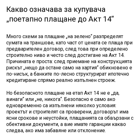
Какво означава за купувача
„поетапно плащане до Акт 14“
Много схеми за плащане „на зелено“ разпределят
сумата на траншове, като част от цената се плаща при
предварителен договор, след това при определено
строително ниво и често след достигане на Акт 14.
Причината е проста: след приемане на конструкцията
рискът „нещо да остане само на хартия“ обикновено е
по-нисък, а банките по-лесно структурират ипотечно
кредитиране спрямо реално изпълнен строеж.
Но безопасното плащане на етап Акт 14 не е „да,
винаги“ или „не, никога“. Безопасно е само ако
едновременно са изпълнени няколко условия:
проектът и строителят са проверени, договорът има
ясни срокове и неустойки, плащанията са обвързани с
обективни документи, а вие имате гаранции какво
следва, ако има забавяне или отклонение.