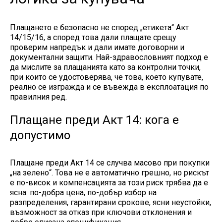
Плащането е безопасно не според „етикета“ Акт
14/15/16, а според това дали плащате срещу
проверим напредък и дали имате договорни и
документални защити. Най-здравословният подход е
да мислите за плащанията като за контролни точки,
при които се удостоверява, че това, което купувате,
реално се изгражда и се въвежда в експлоатация по
правилния ред.
Плащане преди Акт 14: кога е
допустимо
Плащане преди Акт 14 се случва масово при покупки
„на зелено“. Това не е автоматично грешно, но рискът
е по-висок и компенсацията за този риск трябва да е
ясна: по-добра цена, по-добър избор на
разпределения, гарантирани срокове, ясни неустойки,
възможност за отказ при ключови отклонения и