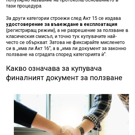
тази процедура.
За други категории строежи след Акт 15 се издава
удостоверение за въвеждане в експлоатация
(регистриращ режим), а не разрешение за ползване в
класическия смисъл, и точно тук купувачите най-
често се объркват. Затова не фиксирайте мисленето
си в „има ли Акт 16“, а в „има ли документ за законно
ползване на сградата според категорията ѝ“.
Какво означава за купувача
финалният документ за ползване