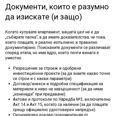
Документи, които е разумно
да изискате (и защо)
Когато купувате апартамент, вашата цел не е да
„събирате папка“, а да имате доказателства, че това,
което плащате, е реално изпълнено и правилно
документирано. Поисканите документи се различават
според етапа, но има ядро, което почти винаги е
уместно.
Разрешение за строеж и одобрени
инвестиционни проекти (за да знаете какво точно
се строи и с какви параметри).
Договор/анекси и подробна спецификация на
материали и ниво на завършеност (за да няма
„изненади“ при предаване).
Актове и протоколи по Наредба №3, включително
Акт 14 и Акт 15, когато са налични (за да плащате
срещу официално удостоверен напредък).
Окончателен доклад/документация от