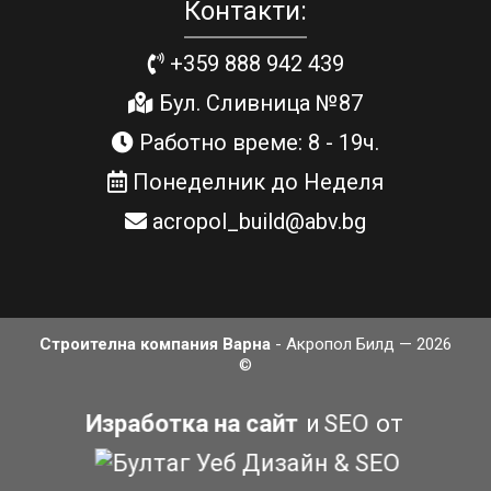
Контакти:
+359 888 942 439
Бул. Сливница №87
Работно време: 8 - 19ч.
Понеделник до Неделя
acropol_build@abv.bg
Строителна компания Варна
- Акропол Билд — 2026
©
Изработка на сайт
и
SEO
от