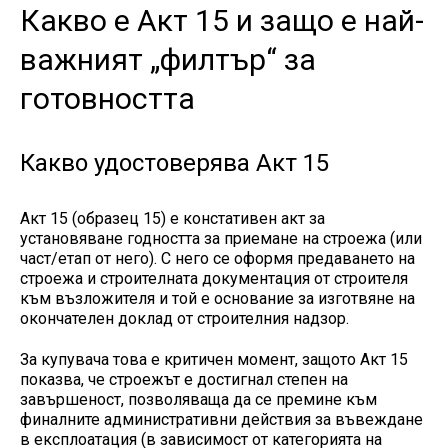
Какво е Акт 15 и защо е най-
важният „филтър“ за
готовността
Какво удостоверява Акт 15
Акт 15 (образец 15) е констативен акт за
установяване годността за приемане на строежа (или
част/етап от него). С него се оформя предаването на
строежа и строителната документация от строителя
към възложителя и той е основание за изготвяне на
окончателен доклад от строителния надзор.
За купувача това е критичен момент, защото Акт 15
показва, че строежът е достигнал степен на
завършеност, позволяваща да се премине към
финалните административни действия за въвеждане
в експлоатация (в зависимост от категорията на