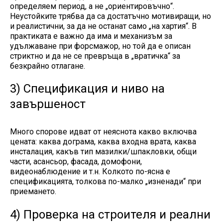
определяем период, а не „ориентировъчно“.
Неустойките трябва да са достатъчно мотивиращи, но
и реалистични, за да не останат само „на хартия“. В
практиката е важно да има и механизъм за
удължаване при форсмажор, но той да е описан
стриктно и да не се превръща в „вратичка“ за
безкрайно отлагане.
3) Спецификация и ниво на
завършеност
Много спорове идват от неяснота какво включва
цената: каква дограма, каква входна врата, каква
инсталация, какъв тип мазилки/шпакловки, общи
части, асансьор, фасада, домофони,
видеонаблюдение и т.н. Колкото по-ясна е
спецификацията, толкова по-малко „изненади“ при
приемането.
4) Проверка на строителя и реални