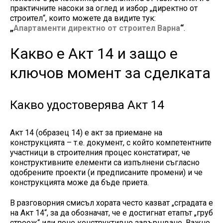
практичните насоки за оглед и избор „директно от
строител“, които можете да видите тук:
„
Апартаменти директно от строител Варна
“
.
Какво е Акт 14 и защо е
ключов момент за сделката
Какво удостоверява Акт 14
Акт 14 (образец 14) е акт за приемане на
конструкцията – т.е. документ, с който компетентните
участници в строителния процес констатират, че
конструктивните елементи са изпълнени съгласно
одобрените проекти (и предписаните промени) и че
конструкцията може да бъде приета.
В разговорния смисъл хората често казват „сградата е
на Акт 14“, за да обозначат, че е достигнат етапът „груб
строеж“ или поне конструктивно завършване. Важно