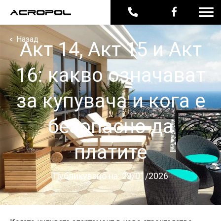
<
Назад
Акт 14, Акт 15 и Акт
16: какво означават
за купувача и кога е
безопасно да
платите
Публикувано на: 29/01/2026