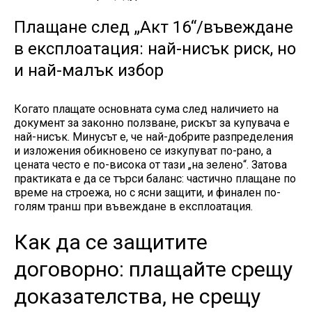
Плащане след „Акт 16“/въвеждане
в експлоатация: най-нисък риск, но
и най-малък избор
Когато плащате основната сума след наличието на
документ за законно ползване, рискът за купувача е
най-нисък. Минусът е, че най-добрите разпределения
и изложения обикновено се изкупуват по-рано, а
цената често е по-висока от тази „на зелено“. Затова
практиката е да се търси баланс: частично плащане по
време на строежа, но с ясни защити, и финален по-
голям транш при въвеждане в експлоатация.
Как да се защитите
договорно: плащайте срещу
доказателства, не срещу