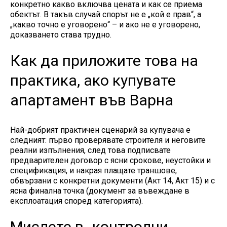
конкретно какво включва цената и как се приема
обектът. В такъв случай спорът не е „кой е прав“, а
„какво точно е уговорено“ – и ако не е уговорено,
доказването става трудно.
Как да приложите това на
практика, ако купувате
апартамент във Варна
Най-добрият практичен сценарий за купувача е
следният: първо проверявате строителя и неговите
реални изпълнения, след това подписвате
предварителен договор с ясни срокове, неустойки и
спецификация, и накрая плащате траншове,
обвързани с конкретни документи (Акт 14, Акт 15) и с
ясна финална точка (документ за въвеждане в
експлоатация според категорията).
Мислете в „контролни