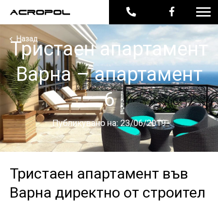
<
Назад
Тристаен апартамент
Варна – апартамент
6
Публикувано на: 23/06/2019
Тристаен апартамент във
Варна директно от строител