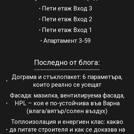
Пети етаж Вход 3
Пети етаж Вход 2
Пети етаж Вход 1
Апартамент 3-59
Последно от блога:
Дограма и стъклопакет: 6 параметъра,
които реално се усещат
Фасада: мазилка, вентилируема фасада,
HPL – коя е по-устойчива във Варна
(влага/вятър/солен въздух)
Топлоизолация и енергиен клас: какво
да питате строителя и как се доказва на