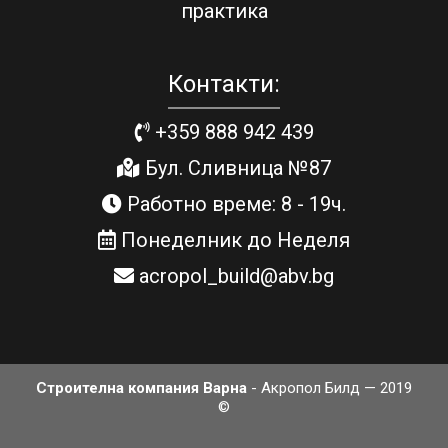
практика
Контакти:
+359 888 942 439
Бул. Сливница №87
Работно време: 8 - 19ч.
Понеделник до Неделя
acropol_build@abv.bg
Строителна компания Варна
- Акропол Билд — 2019
©