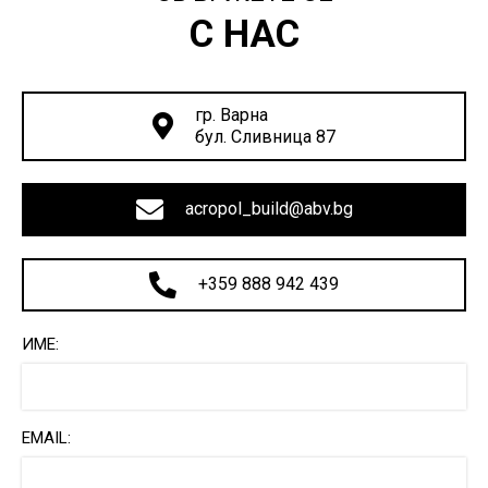
С НАС
гр. Варна
бул. Сливница 87
acropol_build@abv.bg
+359 888 942 439
ИМЕ:
EMAIL: