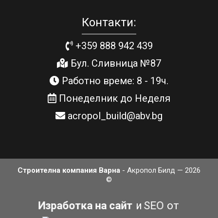
Контакти:
+359 888 942 439
Бул. Сливница №87
Работно време: 8 - 19ч.
Понеделник до Неделя
acropol_build@abv.bg
Строителна компания Варна
- Акропол Билд — 2026
©
Изработка на сайт
и
SEO
от