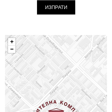
ИЗПРАТИ
+
−