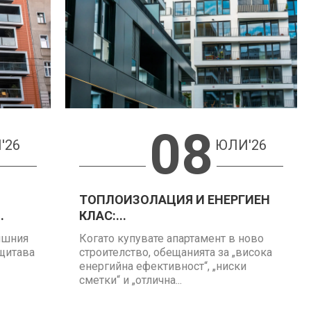
08
'26
ЮЛИ'26
ТОПЛОИЗОЛАЦИЯ И ЕНЕРГИЕН
.
КЛАС:...
ншния
Когато купувате апартамент в ново
ащитава
строителство, обещанията за „висока
енергийна ефективност“, „ниски
сметки“ и „отлична...