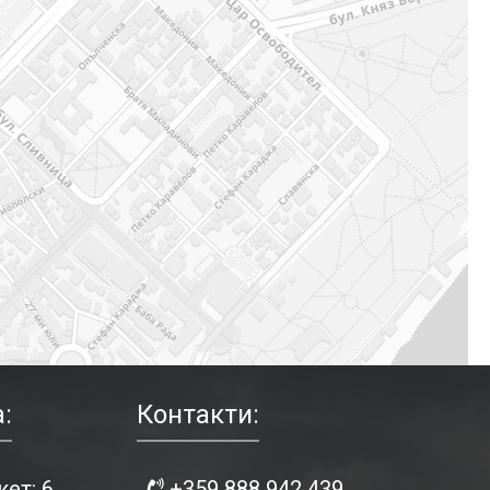
:
Контакти:
ет: 6
+359 888 942 439