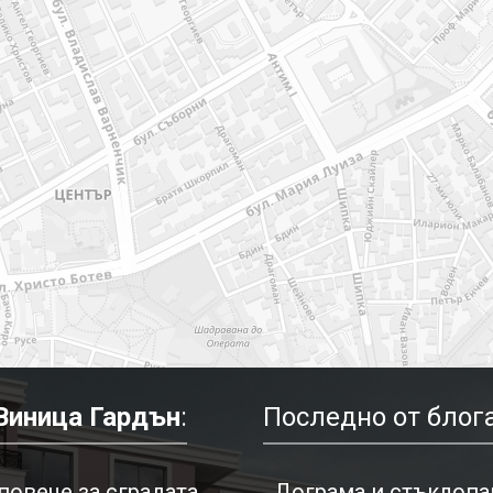
Виница Гардън
:
Последно от блога
повече за сградата
Дограма и стъклопак