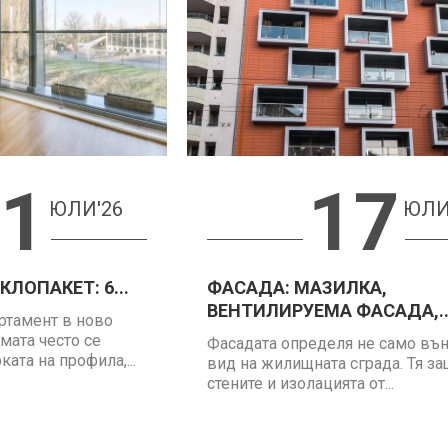
1
17
ЮЛИ'26
ЮЛИ
ЛОПАКЕТ: 6...
ФАСАДА: МАЗИЛКА,
ВЕНТИЛИРУЕМА ФАСАДА,..
ртамент в ново
мата често се
Фасадата определя не само въ
ата на профила,...
вид на жилищната сграда. Тя з
стените и изолацията от...