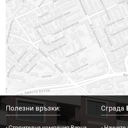
Полезни връзки:
Сграда
Строителна компания Варна
Научете 