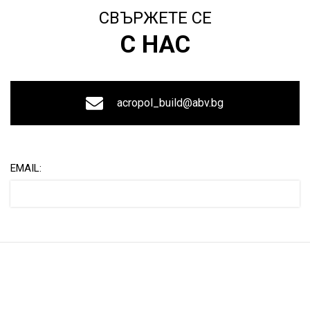
СВЪРЖЕТЕ СЕ
С НАС
acropol_build@abv.bg
EMAIL: