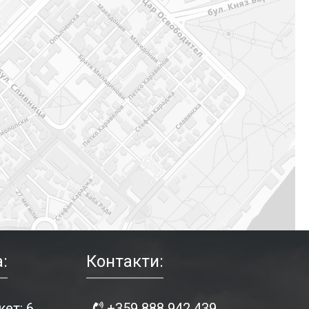
:
Контакти:
ет: 6
+359 888 942 439