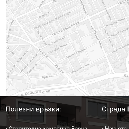
Полезни връзки:
Сграда
Строителна компания Варна
Научете 