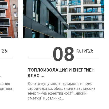
08
'26
ЮЛИ'26
ТОПЛОИЗОЛАЦИЯ И ЕНЕРГИЕН
.
КЛАС:...
ншния
Когато купувате апартамент в ново
ащитава
строителство, обещанията за „висока
енергийна ефективност“, „ниски
сметки“ и „отлична...