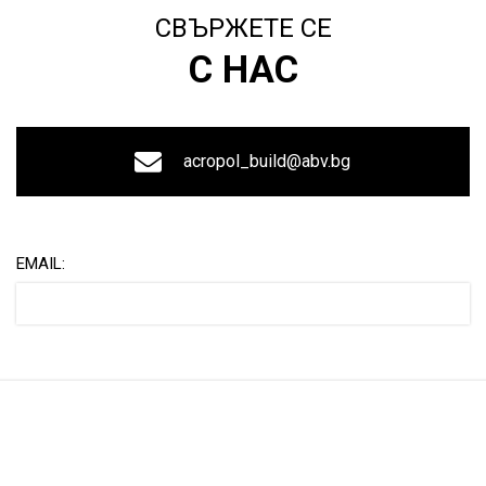
СВЪРЖЕТЕ СЕ
С НАС
acropol_build@abv.bg
EMAIL: