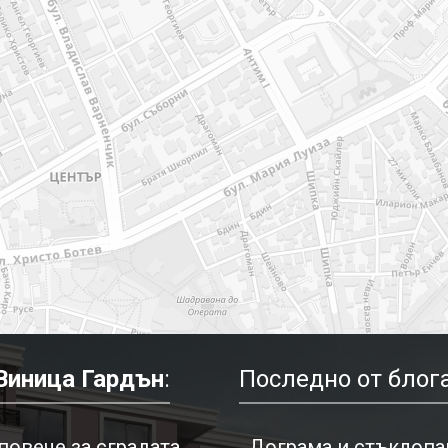
Виница Гардън
:
Последно от блога
повече за сградата
Дограма и стъклопак