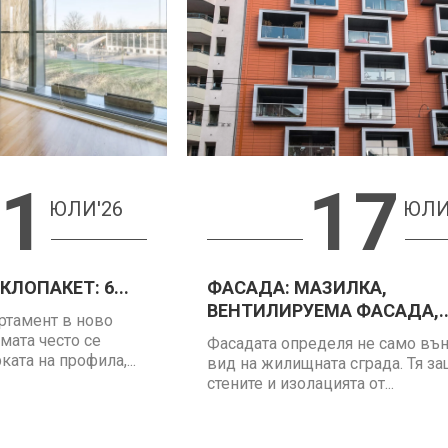
1
17
ЮЛИ'26
ЮЛИ
ЛОПАКЕТ: 6...
ФАСАДА: МАЗИЛКА,
ВЕНТИЛИРУЕМА ФАСАДА,..
ртамент в ново
мата често се
Фасадата определя не само въ
ата на профила,...
вид на жилищната сграда. Тя з
стените и изолацията от...