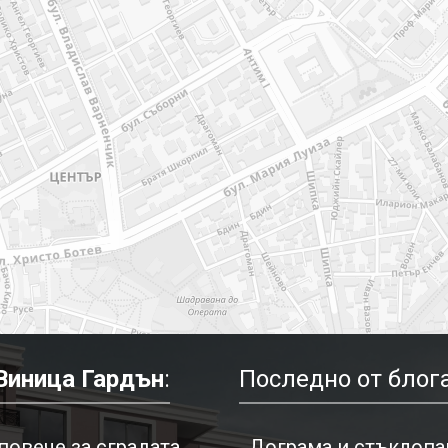
Виница Гардън
:
Последно от блога
повече за сградата
Дограма и стъклопак