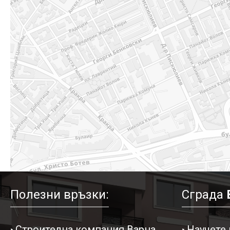
Полезни връзки:
Сграда
Строителна компания Варна
Научете 