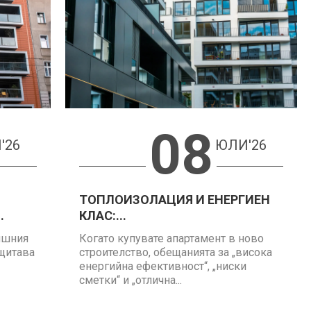
08
'26
ЮЛИ'26
ТОПЛОИЗОЛАЦИЯ И ЕНЕРГИЕН
.
КЛАС:...
ншния
Когато купувате апартамент в ново
ащитава
строителство, обещанията за „висока
енергийна ефективност“, „ниски
сметки“ и „отлична...