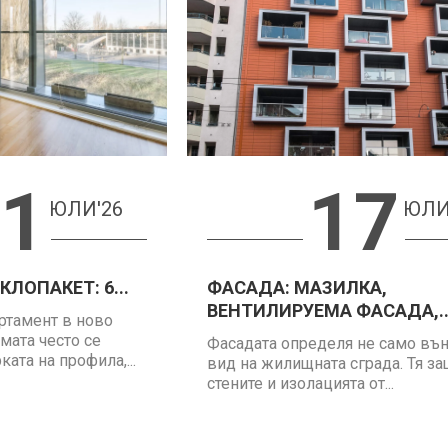
1
17
ЮЛИ'26
ЮЛИ
ЛОПАКЕТ: 6...
ФАСАДА: МАЗИЛКА,
ВЕНТИЛИРУЕМА ФАСАДА,..
ртамент в ново
мата често се
Фасадата определя не само въ
ата на профила,...
вид на жилищната сграда. Тя з
стените и изолацията от...