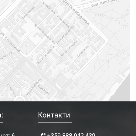
:
Контакти:
ет: 6
+359 888 942 439