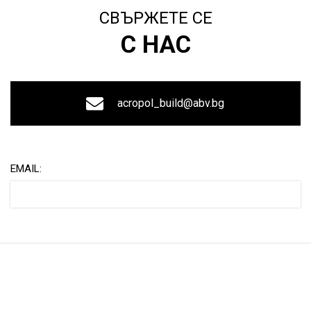
СВЪРЖЕТЕ СЕ
С НАС
acropol_build@abv.bg
EMAIL: