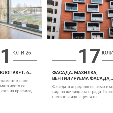
1
17
ЮЛИ'26
ЮЛИ
ЛОПАКЕТ: 6...
ФАСАДА: МАЗИЛКА,
ВЕНТИЛИРУЕМА ФАСАДА,..
ртамент в ново
мата често се
Фасадата определя не само въ
ата на профила,...
вид на жилищната сграда. Тя з
стените и изолацията от...