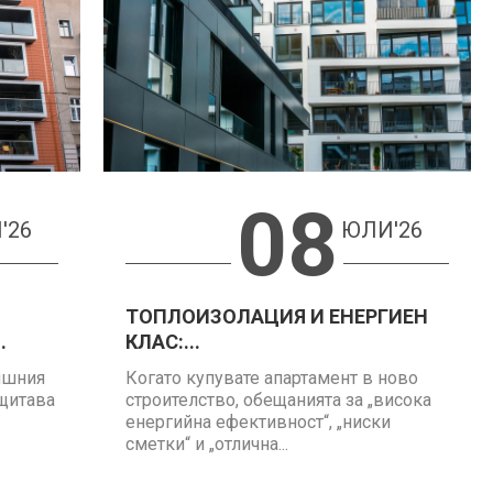
08
'26
ЮЛИ'26
ТОПЛОИЗОЛАЦИЯ И ЕНЕРГИЕН
.
КЛАС:...
ншния
Когато купувате апартамент в ново
ащитава
строителство, обещанията за „висока
енергийна ефективност“, „ниски
сметки“ и „отлична...