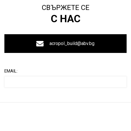
СВЪРЖЕТЕ СЕ
С НАС
acropol_build@abv.bg
EMAIL: