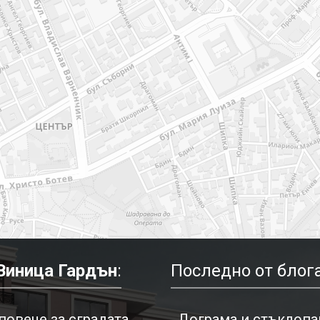
Виница Гардън
:
Последно от блога
повече за сградата
Дограма и стъклопак