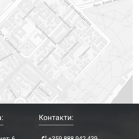
:
Контакти:
ет: 6
+359 888 942 439