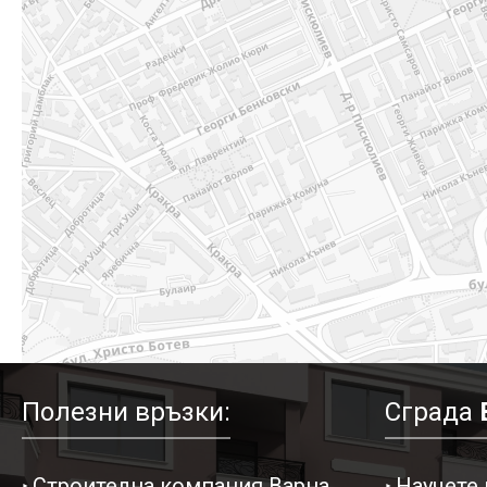
Полезни връзки:
Сграда
Строителна компания Варна
Научете 