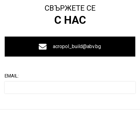
СВЪРЖЕТЕ СЕ
С НАС
acropol_build@abv.bg
EMAIL: