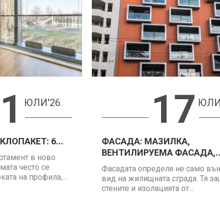
1
17
ЮЛИ'26
ЮЛИ
ЛОПАКЕТ: 6...
ФАСАДА: МАЗИЛКА,
ВЕНТИЛИРУЕМА ФАСАДА,..
ртамент в ново
мата често се
Фасадата определя не само въ
ата на профила,...
вид на жилищната сграда. Тя з
стените и изолацията от...