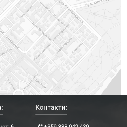
:
Контакти:
ет: 6
+359 888 942 439