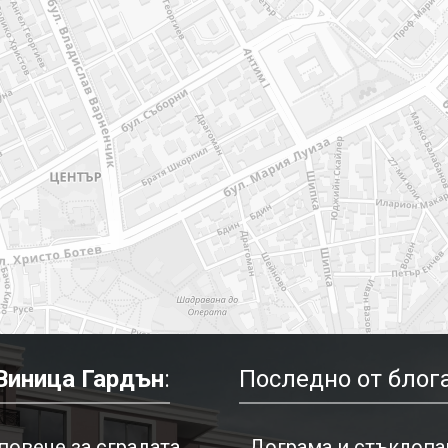
Виница Гардън
:
Последно от блога
повече за сградата
Дограма и стъклопак