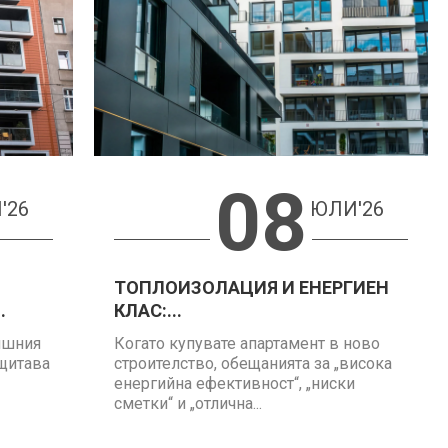
08
'26
ЮЛИ'26
ТОПЛОИЗОЛАЦИЯ И ЕНЕРГИЕН
.
КЛАС:...
ншния
Когато купувате апартамент в ново
ащитава
строителство, обещанията за „висока
енергийна ефективност“, „ниски
сметки“ и „отлична...