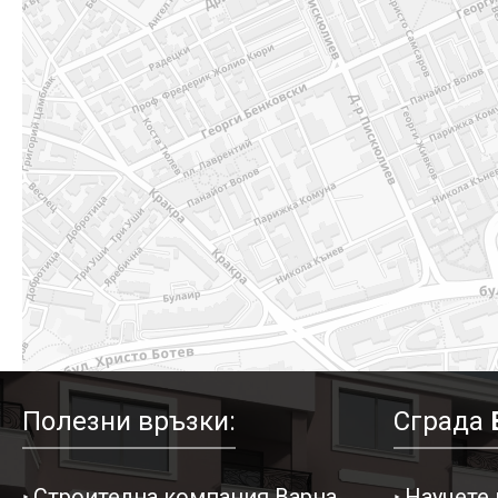
Полезни връзки:
Сграда
Строителна компания Варна
Научете 