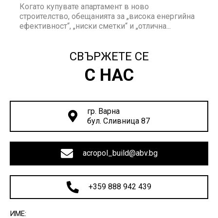
Когато купувате апартамент в ново
строителство, обещанията за „висока енергийна
ефективност“, „ниски сметки“ и „отлична...
СВЪРЖЕТЕ СЕ
С НАС
гр. Варна
бул. Сливница 87
acropol_build@abv.bg
+359 888 942 439
ИМЕ: