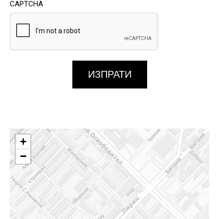
CAPTCHA
ИЗПРАТИ
+
−