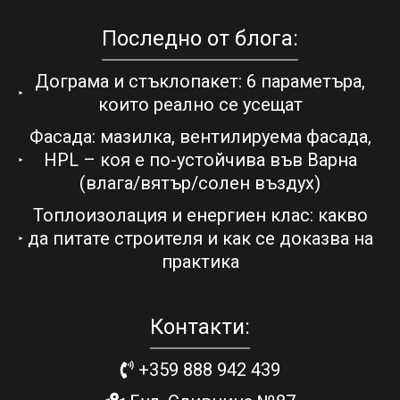
Последно от блога:
Дограма и стъклопакет: 6 параметъра,
които реално се усещат
Фасада: мазилка, вентилируема фасада,
HPL – коя е по-устойчива във Варна
(влага/вятър/солен въздух)
Топлоизолация и енергиен клас: какво
да питате строителя и как се доказва на
практика
Контакти:
+359 888 942 439