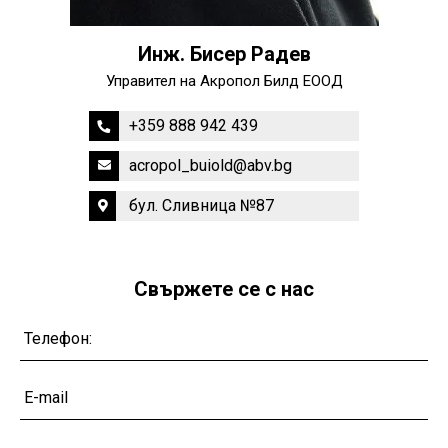
Инж. Бисер Радев
Управител на Акропол Билд ЕООД
+359 888 942 439
acropol_buiold@abv.bg
бул. Сливница №87
Свържете се с нас