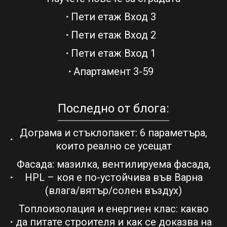
Пети етаж Вход 3
Пети етаж Вход 2
Пети етаж Вход 1
Апартамент 3-59
Последно от блога:
Дограма и стъклопакет: 6 параметъра,
които реално се усещат
Фасада: мазилка, вентилируема фасада,
HPL – коя е по-устойчива във Варна
(влага/вятър/солен въздух)
Топлоизолация и енергиен клас: какво
да питате строителя и как се доказва на