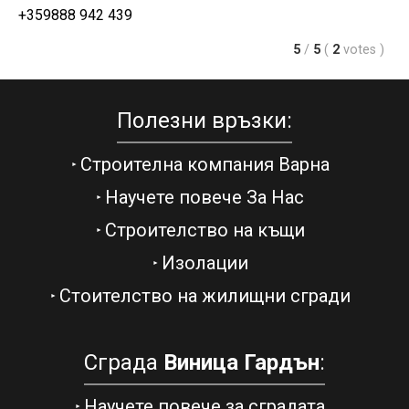
+359888 942 439
5
/
5
(
2
votes
)
Полезни връзки:
Строителна компания Варна
Научете повече За Нас
Строителство на къщи
Изолации
Стоителство на жилищни сгради
Сграда
Виница Гардън
:
Научете повече за сградата