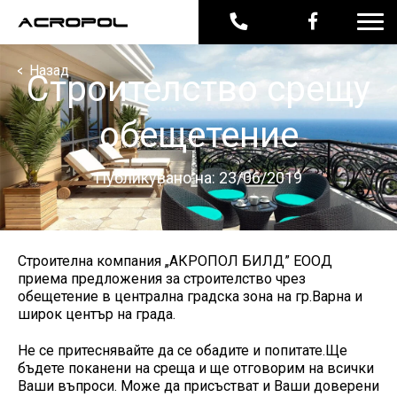
<
Назад
Строителство срещу
обещетение
Публикувано на: 23/06/2019
Строителна компания „АКРОПОЛ БИЛД” ЕООД
приема предложения за строителство чрез
обещетение в централна градска зона на гр.Варна и
широк център на града.
Не се притеснявайте да се обадите и попитате.Ще
бъдете поканени на среща и ще отговорим на всички
Ваши въпроси. Може да присъстват и Ваши доверени