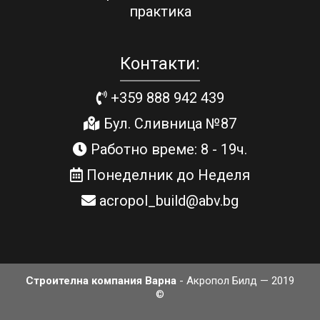
практика
Контакти:
+359 888 942 439
Бул. Сливница №87
Работно време: 8 - 19ч.
Понеделник до Неделя
acropol_build@abv.bg
Строителна компания Варна
- Акропол Билд — 2019
©