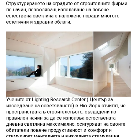
Структурирането на сградите от строителните фирми
по начин, позволяващ използване на повече
естествена светлина е наложено поради многото
естетични и здравни облаги.
Учените от Lighting Research Center ( Център за
изследване на осветяването) в Ню Йорк отчитат, че
пространствата в строителството, създадени по
правилен начин за да се използва естествената
дневна светлина максимално, осигуряват на своите
обитатели повече продуктивност и комфорт и
стимулират менталната и визуалната стимулация,