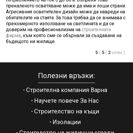
прекаленото осветяване може да има и лоши страни.
Агресивния осветителен дизайн може да навреди на
обитателите на стаята. За това трябва да се внимава с
прекомерното използване на светлината и да се
доверим на професионализма на
строителната
фирма
, към която сме се обърнали за създаване на
бъдещото ни жилище.
5
/
5
(
2
votes
)
Полезни връзки:
Строителна компания Варна
Научете повече За Нас
Строителство на къщи
Изолации
Стоителство на жилищни сгради