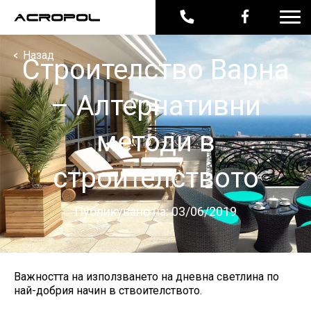
<
Назад
Строителство Варна
– Алтернативни
методи в
строителството
Публикувано на: 03/06/2019
Важността на използването на дневна светлина по
най-добрия начин в ствоителството.