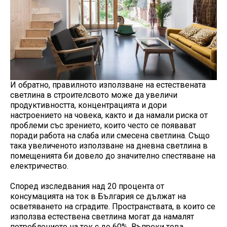
И обратно, правилното използване на естествената
светлина в строителсвото може да увеличи
продуктивността, концентрацията и дори
настроението на човека, както и да намали риска от
проблеми със зрението, които често се появават
поради работа на слаба или смесена светлина. Също
така увеличеното използване на дневна светлина в
помещенията би довело до значително спестяване на
електричество.
Според изследвания над 20 процента от
консумацията на ток в България се дължат на
осветяването на сградите. Пространствата, в които се
използва естествена светлина могат да намалят
потреблението на ток с до 60%. Въпреки това