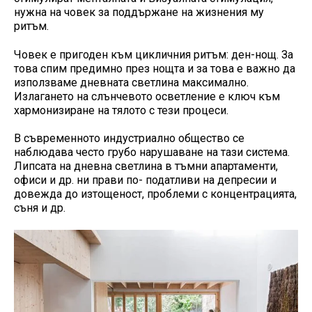
нужна на човек за поддържане на жизнения му
ритъм.
Човек е пригоден към цикличния ритъм: ден-нощ. За
това спим предимно през нощта и за това е важно да
използваме дневната светлина максимално.
Излагането на слънчевото осветление е ключ към
хармонизиране на тялото с тези процеси.
В съвременното индустриално общество се
наблюдава често грубо нарушаване на тази система.
Липсата на дневна светлина в тъмни апартаменти,
офиси и др. ни прави по- податливи на депресии и
довежда до изтощеност, проблеми с концентрацията,
съня и др.