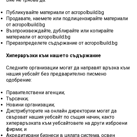
Публикувайте материали от acropolbuild.bg
Продавате, наемете или подлицензирайте материали
от acropolbuild.bg
Възпроизвеждайте, дублирайте или копирайте
материали от acropolbuild.bg
Преразпределете съдържание от acropolbuild.bg
Хипервръзки към нашето съдържание
Следните организации могат да направят връзка към
нашия уебсайт без предварително писмено
одобрение:
Правителствени агенции;
Търсачки;
Новини организации;
Дистрибуторите на онлайн директории могат да
свързват нашия уебсайт по същия начин, както
хипервръзката към уебсайтовете на други изброени
фирми; и
Акредитирани бизнеси в цялата система, освен