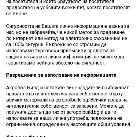
на посетителя и който браузърът на посетителя
предоставя на уебсайта всеки път, когато посетителят
се върне.
Сигурността на Вашата лична информация е важна за
нас, но не забравяйте, че никой метод за предаване
по интернет или метод за електронно съхранение не
са 100% сигурни. Въпреки че се стремим да
използваме търговски приемливи средства за
защита на вашата лична информация, не можем да
гарантираме нейната абсолютна сигурност.
Разрешение за използване на информацията
Акропол Билд и неговите лицензодатели притежават
правата върху интелектуалната собственост върху
всички материали на acropolbuild.bg. Всички права на
интелектуална собственост са запазени. Можете да
получите достъп до тях от acropolbuild.bg и да ги
използвате за ваша лична употреба, подложена на
ограничения, определени в настоящите общи условия.
Вие не трябва да: