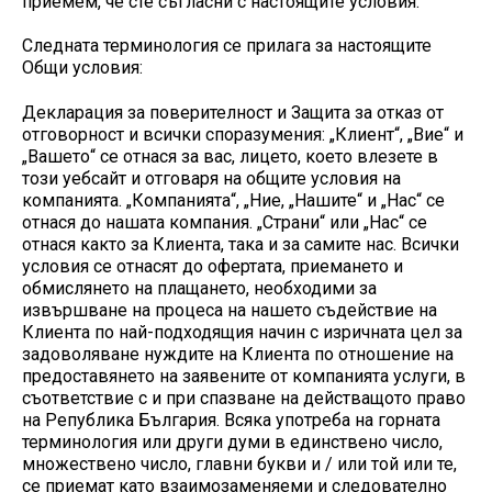
приемем, че сте съгласни с настоящите условия.
Следната терминология се прилага за настоящите
Общи условия:
Декларация за поверителност и Защита за отказ от
отговорност и всички споразумения: „Клиент“, „Вие“ и
„Вашето“ се отнася за вас, лицето, което влезете в
този уебсайт и отговаря на общите условия на
компанията. „Компанията“, „Ние, „Нашите“ и „Нас“ се
отнася до нашата компания. „Страни“ или „Нас“ се
отнася както за Клиента, така и за самите нас. Всички
условия се отнасят до офертата, приемането и
обмислянето на плащането, необходими за
извършване на процеса на нашето съдействие на
Клиента по най-подходящия начин с изричната цел за
задоволяване нуждите на Клиента по отношение на
предоставянето на заявените от компанията услуги, в
съответствие с и при спазване на действащото право
на Република България. Всяка употреба на горната
терминология или други думи в единствено число,
множествено число, главни букви и / или той или те,
се приемат като взаимозаменяеми и следователно