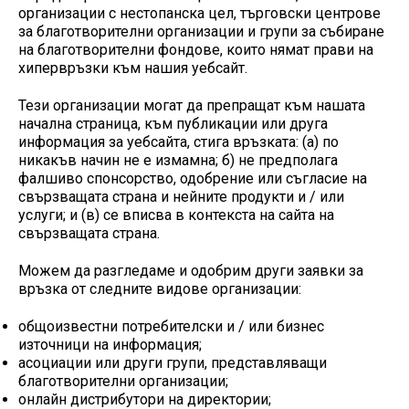
организации с нестопанска цел, търговски центрове
за благотворителни организации и групи за събиране
на благотворителни фондове, които нямат прави на
хипервръзки към нашия уебсайт.
Тези организации могат да препращат към нашата
начална страница, към публикации или друга
информация за уебсайта, стига връзката: (а) по
никакъв начин не е измамна; б) не предполага
фалшиво спонсорство, одобрение или съгласие на
свързващата страна и нейните продукти и / или
услуги; и (в) се вписва в контекста на сайта на
свързващата страна.
Можем да разгледаме и одобрим други заявки за
връзка от следните видове организации:
общоизвестни потребителски и / или бизнес
източници на информация;
асоциации или други групи, представляващи
благотворителни организации;
онлайн дистрибутори на директории;