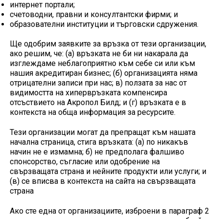
интернет портали;
счетоводни, правни и консултантски фирми; и
образователни институции и търговски сдружения.
Ще одобрим заявките за връзка от тези организации,
ако решим, че: (а) връзката не би ни накарала да
изглеждаме неблагоприятно към себе си или към
нашия акредитиран бизнес; (б) организацията няма
отрицателни записи при нас; в) ползата за нас от
видимостта на хипервръзката компенсира
отсъствието на Акропол Билд; и (г) връзката е в
контекста на обща информация за ресурсите.
Тези организации могат да препращат към нашата
начална страница, стига връзката: (а) по никакъв
начин не е измамна; б) не предполага фалшиво
спонсорство, съгласие или одобрение на
свързващата страна и нейните продукти или услуги; и
(в) се вписва в контекста на сайта на свързващата
страна
Ако сте една от организациите, изброени в параграф 2