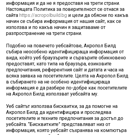
информация и да не я предоставя на трети страни.
Настоящата Политика за поверителност се отнася за
сайта
https://acropolbuild.bg
и цели да обясни по какъв
начин се събира информация от нашия сайт, как се
използва и по какъв начин я защитаваме от
разпространение на трети страни.
Подобно на повечето уебсайтове, Акропол Билд
събира неособено идентифицираща информация от
вида, който уеб браузърите и сървърите обикновено
предоставят, като типа на браузъра, езиковите
предпочитания, референтния сайт и датата и часа на
всяка заявка на посетителите. Целта на Акропол Билд
в събирането на не особено идентифицираща
информация е да разбере по-добре как посетителите
на Акропол Билд използват уебсайта му.
Уеб сайтът използва бисквитки, за да помогне на
Акропол Билд да идентифицира и проследява
посетителите и техните предпочитания за достъп до
уебсайта. “Бисквитките” представляват низ от
информация, която уебсайт съхранява на компютъра