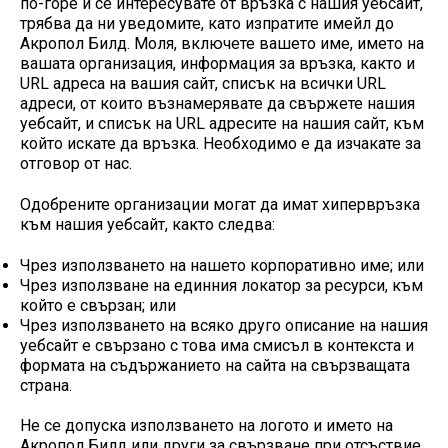
по-горе и се интересувате от връзка с нашия уебсайт,
трябва да ни уведомите, като изпратите имейл до
Акропол Билд. Моля, включете вашето име, името на
вашата организация, информация за връзка, както и
URL адреса на вашия сайт, списък на всички URL
адреси, от които възнамерявате да свържете нашия
уебсайт, и списък на URL адресите на нашия сайт, към
който искате да връзка. Необходимо е да изчакате за
отговор от нас.
Одобрените организации могат да имат хипервръзка
към нашия уебсайт, както следва:
Чрез използването на нашето корпоративно име; или
Чрез използване на единния локатор за ресурси, към
който е свързан; или
Чрез използването на всяко друго описание на нашия
уебсайт е свързано с това има смисъл в контекста и
формата на съдържанието на сайта на свързващата
страна.
Не се допуска използването на логото и името на
Акропол Билд или други за свързване при отсъствие