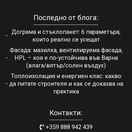
Последно от блога:
Дограма и стъклопакет: 6 параметъра,
които реално се усещат
Фасада: мазилка, вентилируема фасада,
HPL – коя е по-устойчива във Варна
(влага/вятър/солен въздух)
Топлоизолация и енергиен клас: какво
да питате строителя и как се доказва на
практика
Контакти:
+359 888 942 439