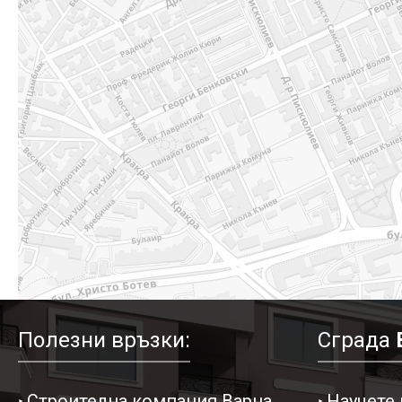
Полезни връзки:
Сграда
Строителна компания Варна
Научете 