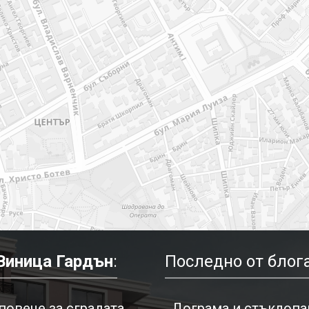
Виница Гардън
:
Последно от блога
повече за сградата
Дограма и стъклопак