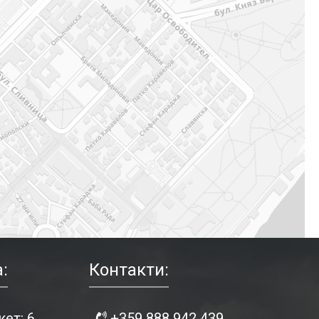
:
Контакти:
ет: 6
+359 888 942 439