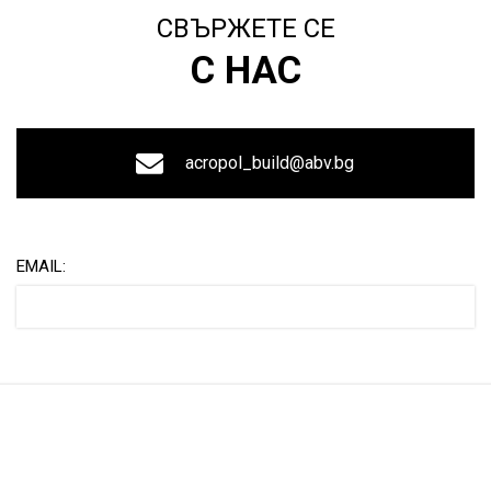
СВЪРЖЕТЕ СЕ
С НАС
acropol_build@abv.bg
EMAIL: