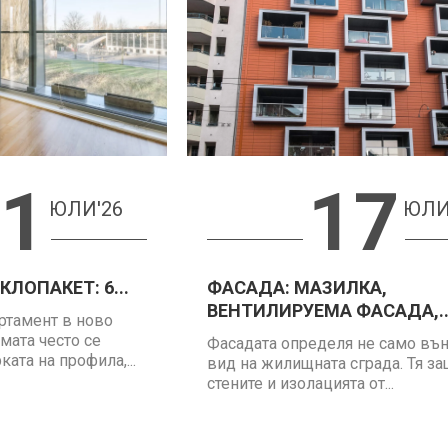
1
17
ЮЛИ'26
ЮЛИ
ЛОПАКЕТ: 6...
ФАСАДА: МАЗИЛКА,
ВЕНТИЛИРУЕМА ФАСАДА,..
ртамент в ново
мата често се
Фасадата определя не само въ
ата на профила,...
вид на жилищната сграда. Тя з
стените и изолацията от...