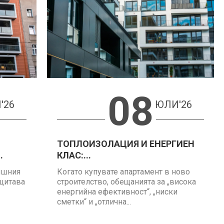
08
'26
ЮЛИ'26
ТОПЛОИЗОЛАЦИЯ И ЕНЕРГИЕН
.
КЛАС:...
ншния
Когато купувате апартамент в ново
ащитава
строителство, обещанията за „висока
енергийна ефективност“, „ниски
сметки“ и „отлична...