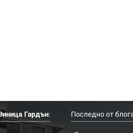
Виница Гардън
:
Последно от блога