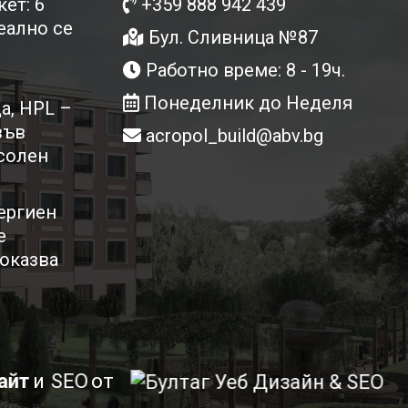
ет: 6
+359 888 942 439
еално се
Бул. Сливница №87
Работно време: 8 - 19ч.
Понеделник до Неделя
а, HPL –
във
acropol_build@abv.bg
/солен
ергиен
е
доказва
айт
и
SEO
от