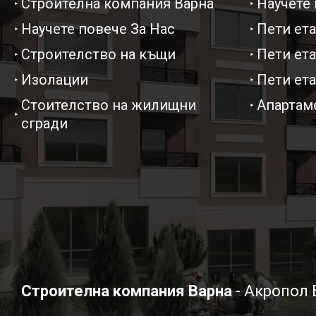
Строителна компания Варна
Научете 
Научете повече За Нас
Пети ета
Строителство на къщи
Пети ета
Изолации
Пети ета
Стоителство на жилищни
Апартаме
сгради
Строителна компания Варна
- Акропол 