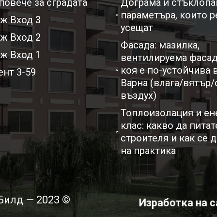
повече за сградата
Дограма и стъклопак
параметъра, които р
ж Вход 3
усещат
ж Вход 2
Фасада: мазилка,
ж Вход 1
вентилируема фасад
коя е по-устойчива 
нт 3-59
Варна (влага/вятър
въздух)
Топлоизолация и ен
клас: какво да питат
строителя и как се 
на практика
Билд — 2023 ©
Изработка на с