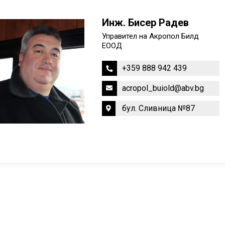
Инж. Бисер Радев
Управител на Акропол Билд
ЕООД
+359 888 942 439
acropol_buiold@abv.bg
бул. Сливница №87